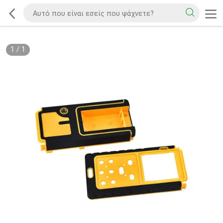
1
/
1