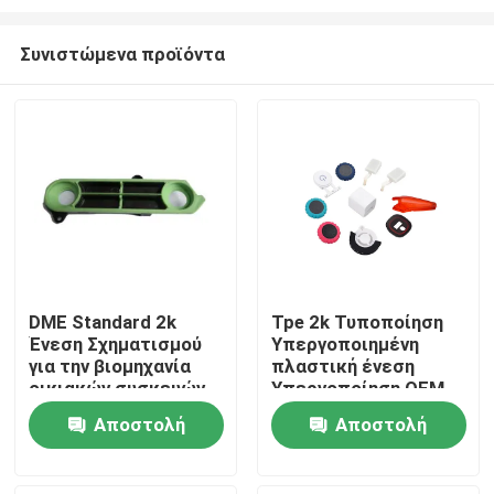
Συνιστώμενα προϊόντα
DME Standard 2k
Tpe 2k Τυποποίηση
Ένεση Σχηματισμού
Υπεργοποιημένη
Αρχική
για την βιομηχανία
πλαστική ένεση
οικιακών συσκευών
Υπεργοποίηση OEM
ODM
Προϊόντα
Αποστολή
Αποστολή
ερώτησης
ερώτησης
Εμφάνιση VR