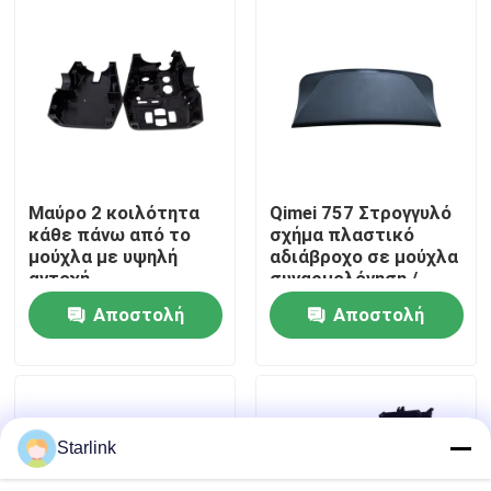
Σχετικά με εμάς
Επισκέψεις στο εργοστάσιο
Έλεγχος Ποιότητας
Μαύρο 2 κοιλότητα
Qimei 757 Στρογγυλό
κάθε πάνω από το
σχήμα πλαστικό
μούχλα με υψηλή
αδιάβροχο σε μούχλα
Επικοινωνήστε μαζί μας
αντοχή
συναρμολόγηση /
Πολλαπλής
Αποστολή
Αποστολή
συνιστώσας
Ειδήσεις
χύτευσης
ερώτησης
ερώτησης
Υποθέσεις
Starlink
Ζητήστε μια προσφορά