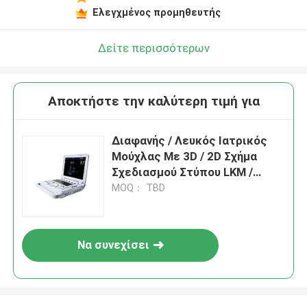
Ελεγχμένος προμηθευτής
Δείτε περισσότερων
Αποκτήστε την καλύτερη τιμή για
Διαφανής / Λευκός Ιατρικός
Μούχλας Με 3D / 2D Σχήμα
Σχεδιασμού Στύπου LKM /
Hasco / DME / Misumi
MOQ： TBD
Να συνεχίσει