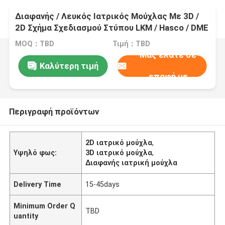
Διαφανής / Λευκός Ιατρικός Μούχλας Με 3D /
2D Σχήμα Σχεδιασμού Στύπου LKM / Hasco / DME
/ Misumi
MOQ：TBD
Τιμή：TBD
Μας ελάτε σε
Καλύτερη τιμή
επαφή με
Περιγραφή προϊόντων
2D ιατρικό μούχλα
,
Υψηλό φως:
3D ιατρικό μούχλα
,
Διαφανής ιατρική μούχλα
Delivery Time
15-45days
Minimum Order Q
TBD
uantity