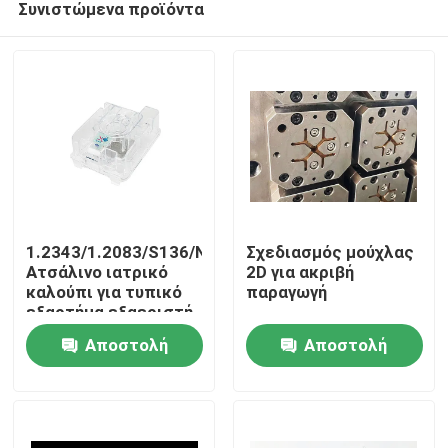
Συνιστώμενα προϊόντα
1.2343/1.2083/S136/NAK80
Σχεδιασμός μούχλας
Ατσάλινο ιατρικό
2D για ακριβή
καλούπι για τυπικό
παραγωγή
εξαρτήμα εξαεριστή
Αρχική
LKM/Hasco/DME/Misumi
Αποστολή
Αποστολή
BMC
Προϊόντα
ερώτησης
ερώτησης
Εμφάνιση VR