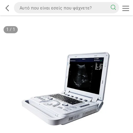
1
/
1