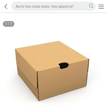
1
/
1