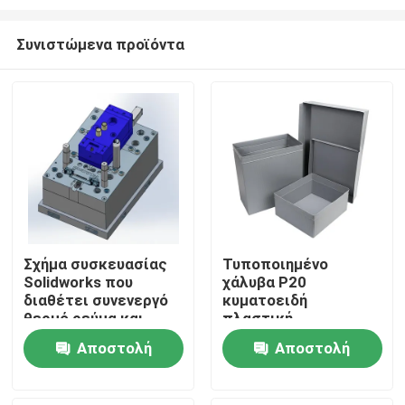
Συνιστώμενα προϊόντα
Σχήμα συσκευασίας
Τυποποιημένο
Solidworks που
χάλυβα P20
Αρχική
διαθέτει συνενεργό
κυματοειδή
θερμό ρεύμα και
πλαστική
πρότυπο Hasco για
συσκευασία κουτιά
Προϊόντα
Αποστολή
Αποστολή
εφαρμογές
ελαφρύ βάρος
εμβολιασμού
ανθεκτική
ερώτησης
ερώτησης
συσκευασία ιδανική
Εμφάνιση VR