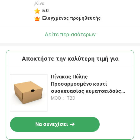
,Κίνα
5.0
Ελεγχμένος προμηθευτής
Δείτε περισσότερων
Αποκτήστε την καλύτερη τιμή για
Πίνακας Πύλης
Προσαρμοσμένο κουτί
συσκευασίας κυματοειδούς
χαρτιού ελαφρύ αλλά
MOQ： TBD
ανθεκτικό λύση συσκευασίας
για διάφορα προϊόντα
Να συνεχίσει