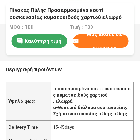
Πίνακας Πύλης Προσαρμοσμένο κουτί
συσκευασίας κυματοειδούς χαρτιού ελαφρύ
αλλά ανθεκτικό λύση συσκευασίας για διάφορα
MOQ：TBD
Τιμή：TBD
προϊόντα
Μας ελάτε σε
Καλύτερη τιμή
επαφή με
Περιγραφή προϊόντων
προσαρμοσμένο κουτί συσκευασία
ς κυματοειδούς χαρτιού
Υψηλό φως:
,
ελαφρύ
,
ανθεκτικό διάλυμα συσκευασίας
,
Σχήμα συσκευασίας πύλης πύλης
Delivery Time
15-45days