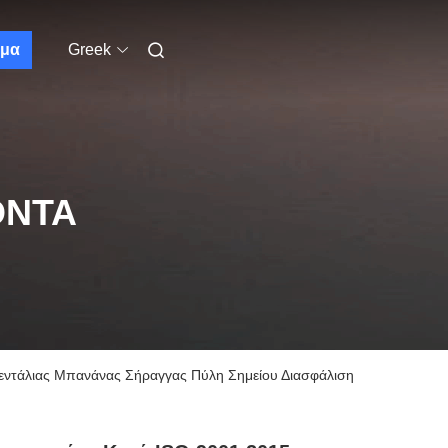
μα
Greek
ΌΝΤΑ
εντάλιας Μπανάνας Σήραγγας Πύλη Σημείου Διασφάλιση