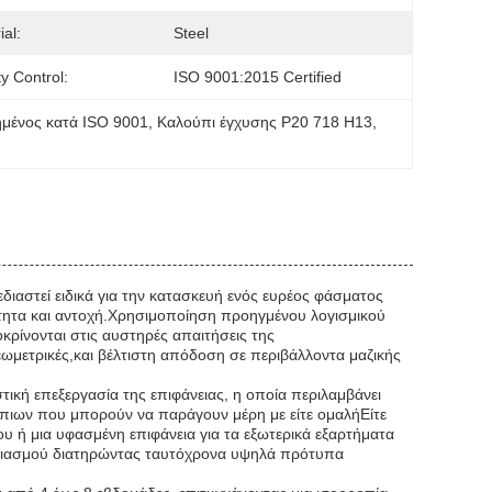
ial:
Steel
ty Control:
ISO 9001:2015 Certified
ημένος κατά ISO 9001
, 
Καλούπι έγχυσης P20 718 H13
, 
εδιαστεί ειδικά για την κατασκευή ενός ευρέος φάσματος
ότητα και αντοχή.Χρησιμοποίηση προηγμένου λογισμικού
ρίνονται στις αυστηρές απαιτήσεις της
εωμετρικές,και βέλτιστη απόδοση σε περιβάλλοντα μαζικής
τική επεξεργασία της επιφάνειας, η οποία περιλαμβάνει
ούπιων που μπορούν να παράγουν μέρη με είτε ομαλήΕίτε
ου ή μια υφασμένη επιφάνεια για τα εξωτερικά εξαρτήματα
χεδιασμού διατηρώντας ταυτόχρονα υψηλά πρότυπα