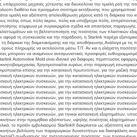
ις υπάρχουσες μηχανές χύτευσης και διευκολύνει την ομαλή ροή της π
αλούπι διαθέτει ένα προηγμένο σύστημα εκτόξευσης που χρησιμοποιεί κ
άται ομαλή και αξιόπιστη απελευθέρωση μέρους κατά τη διάρκεια του 
ους πύλης όπως πύλη άκρου, πύλη και υποβρύχια πύλη, επιτρέποντας
οποίησης σύμφωνα με συγκεκριμένα σχέδια και απαιτήσεις παραγωγής
ελαττωμάτων και τη βελτιστοποίηση της ποιότητας των πλαστικών εξ
 αφορά τη συσκευασία και την παράδοση, η Starlink παρέχει εξατομικ
 τη διάρκεια της διαμετακόμισης και της αποθήκευσης.Ανάλογα με τις 
 όρους πληρωμής να εκτελούνται μέσω T/T. Αν και η ελάχιστη ποσότητα
άτες μπορούν να αναμένουν ανταγωνιστικές προσφορές ευθυγραμμισμέ
tarlink Automotive Mold είναι ιδανικό για διάφορες περιπτώσεις εφαρμο
κινητοβιομηχανίας.Χρησιμοποιείται ευρέως στην παραγωγή εσωτερικών
ιμοποιείται επίσης για την κατασκευή πρωτοτύπων, για την μαζική πα
σκευή ηλεκτρικών συσκευών, για την κατασκευή ηλεκτρικών συσκευών,
σκευή ηλεκτρικών συσκευών, για την κατασκευή ηλεκτρικών συσκευών,
σκευή ηλεκτρικών συσκευών, για την κατασκευή ηλεκτρικών συσκευών,
σκευή ηλεκτρικών συσκευών, για την κατασκευή ηλεκτρικών συσκευών,
σκευή ηλεκτρικών συσκευών, για την κατασκευή ηλεκτρικών συσκευών,
σκευή ηλεκτρικών συσκευών, για την κατασκευή ηλεκτρικών συσκευών,
σκευή ηλεκτρικών συσκευών, για την κατασκευή ηλεκτρικών συσκευών,
σκευή ηλεκτρικών συσκευών, για τηνκαι κατασκευή εξαρτημάτων, υποσ
κινήτων στην προμήθεια αξιόπιστων, υψηλής ποιότητας εξαρτημάτων 
λικά, το προϊόν εμβολιασμού Starlink® διακρίνεται ως αξιόπιστη και α
κινήτων,βελτίωση των παραγωγικών δυνατοτήτων και διασφάλιση ανώτ
άγεταιΟ συνδυασμός της πιστοποιημένης ποιότητας, των προηγμένω