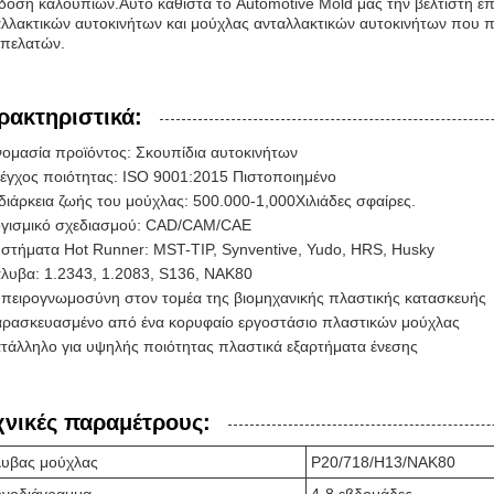
οση καλούπιων.Αυτό καθιστά το Automotive Mold μας την βέλτιστη ε
λλακτικών αυτοκινήτων και μούχλας ανταλλακτικών αυτοκινήτων που πλ
 πελατών.
ρακτηριστικά:
ομασία προϊόντος: Σκουπίδια αυτοκινήτων
έγχος ποιότητας: ISO 9001:2015 Πιστοποιημένο
διάρκεια ζωής του μούχλας: 500.000-1,000Χιλιάδες σφαίρες.
γισμικό σχεδιασμού: CAD/CAM/CAE
στήματα Hot Runner: MST-TIP, Synventive, Yudo, HRS, Husky
λυβα: 1.2343, 1.2083, S136, NAK80
πειρογνωμοσύνη στον τομέα της βιομηχανικής πλαστικής κατασκευής
ρασκευασμένο από ένα κορυφαίο εργοστάσιο πλαστικών μούχλας
τάλληλο για υψηλής ποιότητας πλαστικά εξαρτήματα ένεσης
χνικές παραμέτρους:
υβας μούχλας
P20/718/H13/NAK80