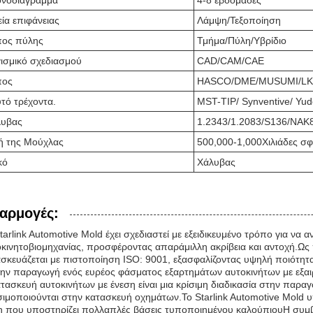
νοδιάγραμμα
4-8 εβδομάδες
εία επιφάνειας
Λάμψη/Τεξοποίηση
πος πύλης
Τμήμα/Πύλη/Υβρίδιο
ισμικό σχεδιασμού
CAD/CAM/CAE
πος
HASCO/DME/MUSUMI/L
τό τρέχοντα.
MST-TIP/ Synventive/ Yu
λυβας
1.2343/1.2083/S136/NAK
 της Μούχλας
500,000-1,000Χιλιάδες σφ
κό
Χάλυβας
αρμογές:
tarlink Automotive Mold έχει σχεδιαστεί με εξειδικευμένο τρόπο για να α
κινητοβιομηχανίας, προσφέροντας απαράμιλλη ακρίβεια και αντοχή.Ως
σκευάζεται με πιστοποίηση ISO: 9001, εξασφαλίζοντας υψηλή ποιότητ
την παραγωγή ενός ευρέος φάσματος εξαρτημάτων αυτοκινήτων με εξαιρ
τασκευή αυτοκινήτων με ένεση είναι μια κρίσιμη διαδικασία στην πα
ιμοποιούνται στην κατασκευή οχημάτων.Το Starlink Automotive Mold 
η που υποστηρίζει πολλαπλές βάσεις τυποποιημένου καλούπιουΗ συμ