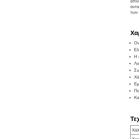
απόδ
αντα
των
Χα
Ον
Ελ
Η 
Λο
Συ
Χά
Εμ
Πα
Κα
Τε
Χάλ