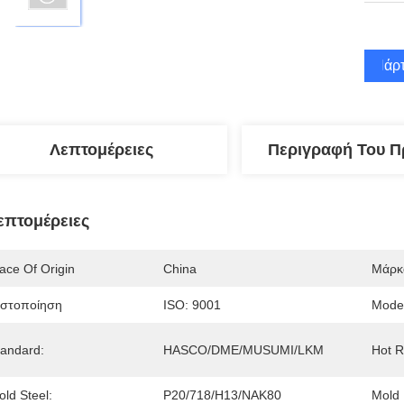
Πάρτ
Λεπτομέρειες
Περιγραφή Του Π
επτομέρειες
ace Of Origin
China
Μάρκ
ιστοποίηση
ISO: 9001
Mode
tandard:
HASCO/DME/MUSUMI/LKM
Hot R
ld Steel:
P20/718/H13/NAK80
Mold 