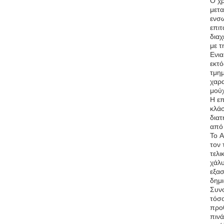
Ο χρ
μετα
ενσω
επιτ
διαχ
με τ
Ενια
εκτό
τμημ
χαρα
μού
Η επ
κλάσ
διατ
από 
Το A
τον
τελι
χάλ
εξασ
δημι
Συνο
τόσο
προθ
πινά