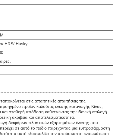
KM
do/ HRS/ Husky
80
αίρες.
νταποκρίνεται στις απαιτητικές απαιτήσεις της
 προηγμένο προϊόν καλούπις ένεσης καταγωγής Κίνας,
α και σταθερή απόδοση.καθιστώντας την ιδανική επιλογή
ετική ακρίβεια και αποτελεσματικότητα.
ραγωγή διαφόρων πλαστικών εξαρτημάτων ένεσης που
υπερέχει σε αυτό το πεδίο παρέχοντας μια ευπροσάρμοστη
βατότητα αυτή εξασφαλίζει την απρόσκοπτη ενσωμάτωση