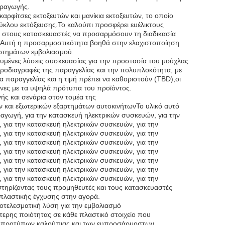
αραγωγής.
αρφίτσες εκτοξευτών και μανίκια εκτοξευτών, το οποίο
κύκλου εκτόξευσης.Το καλούπι προσφέρει ευέλικτους
 στους κατασκευαστές να προσαρμόσουν τη διαδικασία
.Αυτή η προσαρμοστικότητα βοηθά στην ελαχιστοποίηση
αρτημάτων εμβολιασμού.
ευμένες λύσεις συσκευασίας για την προστασία του μούχλας
προδιαγραφές της παραγγελίας και την πολυπλοκότητα, με
 παραγγελίας και η τιμή πρέπει να καθοριστούν (TBD),οι
νες με τα υψηλά πρότυπα του προϊόντος.
γής και σενάρια στον τομέα της
 και εξωτερικών εξαρτημάτων αυτοκινήτωνΤο υλικό αυτό
ραγωγή, για την κατασκευή ηλεκτρικών συσκευών, για την
 για την κατασκευή ηλεκτρικών συσκευών, για την
 για την κατασκευή ηλεκτρικών συσκευών, για την
 για την κατασκευή ηλεκτρικών συσκευών, για την
 για την κατασκευή ηλεκτρικών συσκευών, για την
 για την κατασκευή ηλεκτρικών συσκευών, για την
 για την κατασκευή ηλεκτρικών συσκευών, για την
 για την κατασκευή ηλεκτρικών συσκευών, για την
τηρίζοντας τους προμηθευτές και τους κατασκευαστές
πλαστικής έγχυσης στην αγορά.
ποτελεσματική λύση για την εμβολιασμό
ερης ποιότητας σε κάθε πλαστικό στοιχείο που
ν προτύπων καλούπιας και των ευπροσάρμοστων