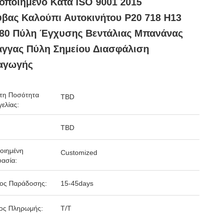
οποιημένο Κατά ISO 9001 2015
βας Καλούπι Αυτοκινήτου P20 718 H13
80 Πύλη Έγχυσης Βεντάλιας Μπανάνας
γγας Πύλη Σημείου Διασφάλιση
αγωγής
τη Ποσότητα
TBD
ελίας:
TBD
οιημένη
Customized
ασία:
δος Παράδοσης:
15-45days
ος Πληρωμής:
T/T