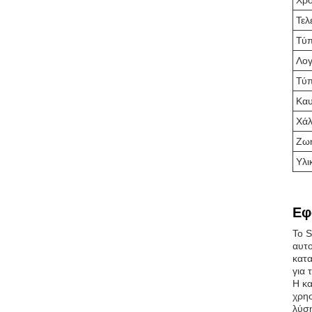
Χρο
Τελ
Τύ
Λογ
Τύ
Καυ
Χά
Ζωή
Υλι
Εφ
Το S
αυτο
κατα
για 
Η κα
χρησ
λύσ