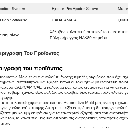
jection System:
Ejector Pin/Ejector Sleeve
Mater
esign Software:
CAD/CAM/CAE
Quali
Χάλυβας καλουπιού αυτοκινήτου πιστοποι
πισημαίνω:
Πύλη σήραγγας NAK80 σημείου
εριγραφή Του Προϊόντος
ριγραφή του προϊόντος:
utomotive Mold είναι ένα καλούπι ένεσης υψηλής ακρίβειας που έχει σχ
τημάτων αυτοκινήτων και εξαρτημάτων αυτοκινήτων με εξαιρετική ποι
ιασμού CAD/CAM/CAEΤα καλούπια μας κατασκευάζονται για να ανταποκ
κινητοβιομηχανίας, εξασφαλίζοντας ακριβείς διαστάσεις, πολύπλοκες γ
αγωγής.
από τα βασικά χαρακτηριστικά του Automotive Mold μας είναι η σχολασ
ογές γυαλισμού και υφής.Αυτή η ευελιξία επιτρέπει τη δημιουργία καλ
άζεστε μια κομψή επιφάνεια για τα εσωτερικά εξαρτήματα του αυτοκινήτ
κινήτου,Τα καλούπια μας ικανοποιούν τις διαφορετικές απαιτήσεις σ
τητας.