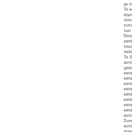
με τ
Το κ
εγγυ
τύπ
τυπ
των 
Όσον
κατά
τους
πελ
Το S
αυτο
χρησ
κατα
κατα
κατα
κατα
κατα
κατα
κατα
κατα
αυτο
Συνο
αυτο
παρ