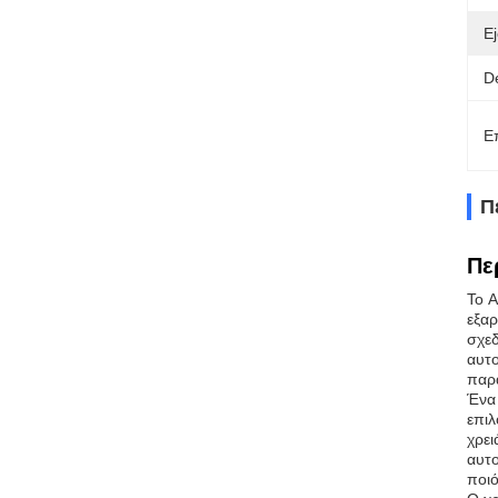
E
D
Ε
Π
Πε
Το A
εξαρ
σχεδ
αυτο
παρ
Ένα 
επιλ
χρει
αυτο
ποιό