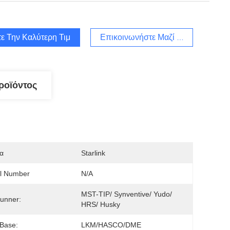
ε Την Καλύτερη Τιμή
Επικοινωνήστε Μαζί Μας
ροϊόντος
α
Starlink
l Number
N/A
MST-TIP/ Synventive/ Yudo/ 
unner:
HRS/ Husky
Base:
LKM/HASCO/DME