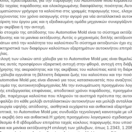
όνος προετοιμασίας για την παραγωγή του Automotive Mold κυμαίνεται
ξύ ταχείας παράδοσης και ολοκληρωμένης διασφάλισης ποιότητας.Αυτό
ματώσουν γρήγορα τα καλούπια στις γραμμές παραγωγής τους, ελαχισ
αχύνοντας τον χρόνο εισαγωγής στην αγορά για νέα ανταλλακτικά αυτο
είριση του έργου μας και η εξειδικευμένη ομάδα μηχανικών συνεργάζοντ
ην ακρίβεια ή την αντοχή.
ίο στοιχείο της απόδοσης του Automotive Mold είναι το σύστημα εκτόξευ
ξευσης και τα μανίκια εκτόξευσης.Αυτός ο μηχανισμός διπλής εκτόξευσ
άτων από την κοιλότητα του καλούπιουΤο σύστημα εκτοξευτών έχει σχεδ
κτηριστικά των διαφόρων καλούπιων εξαρτημάτων αυτοκινήτου.επιτρέ
χλας.
ιλογή των υλικών από χάλυβα για το Automotive Mold μας είναι θεμελι
εις αυτές προσφέρουν εξαιρετική αντοχή στην φθορά, αντοχή στη διάβ
ήρησης της ακεραιότητας και της ακρίβειας του καλούπιας κατά τη δι
χάλυβα εγγυάται τη βέλτιστη διάρκεια ζωής του καλούπιου και την ποι
utomotive Mold μας είναι ιδανικό για τους κατασκευαστές που αναζητ
 τομέα της αυτοκινητοβιομηχανίας.Με την ενσωμάτωση προηγμένου λο
κής επεξεργασίας επιφάνειας, αποδοτικοί χρόνοι παράδοσης, προηγμέν
υβα, παρέχουμε καλούπια που πληρούν τα αυστηρά πρότυπα της αυτο
φαλίζει ότι κάθε μολύβι ανταλλακτικών αυτοκινήτων και μολύβι ανταλ
ουργία υψηλής απόδοσης, αισθητικά ευχάριστα και ανθεκτικά εξαρτήμα
πτικά, το Automotive Mold μας συνδυάζει τεχνολογική καινοτομία με υλ
 ακριβή όσο και ανθεκτικά.Η χρήση προηγμένου λογισμικού σχεδιασμ
εσμία 4-8 εβδομάδων επιτρέπει ταχείς κύκλους παραγωγής.που υποστ
κια και μανίκια εκτόξευσηςΗ επιλογή των χάλυβων, όπως 1.2343, 1.20