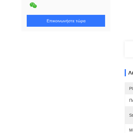
Επικοινωνήστε τώρα
Λ
Pl
Π
S
Mo