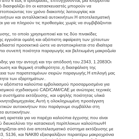
 από 4 έως 8 εβδομάδες, επιτυγχάνοντας μια ισορροπία
 διασφαλίζει ότι οι κατασκευαστές μπορούν να
τοποιώντας τον χρόνο διακοπής λειτουργίας και
κινήτων και ανταλλακτικά αυτοκινήτων.Η αποτελεσματική
αι για να πληρούν τις προθεσμίες χωρίς να συμβιβάζονται
σης, το οποίο χρησιμοποιεί και τις δύο πινακίδες
ης εγγυάται ομαλή και αξιόπιστη αφαίρεση των χύτευτων
ιαστεί προσεκτικά ώστε να ανταποκρίνεται στα ιδιαίτερα
πει συνεπή ποιότητα παραγωγής και βελτιωμένη μακροζωία
ώδης για την αντοχή και την απόδοσή του.2343, 1.2083Οι
ρωση και θερμική σταθερότητα.,η διασφάλιση της
άρκεια των παρατεταμένων σειρών παραγωγής.Η επιλογή μας
ότητα των εξαρτημάτων..
ούν αξιόπιστα καλούπια εμβολιασμού προσαρμοσμένα για
γισμικού σχεδιασμού CAD/CAM/CAE με ανώτερες τεχνικές
α συστήματα εκτόξευσης, και υψηλής ποιότητας υλικά
κινητοβιομηχανίας.Αυτή η ολοκληρωμένη προσέγγιση
λακτικών αυτοκινήτων που παράγουμε συμβάλλει στη
τα αυτοκινήτων.
ική αριστεία για να παρέχει καλούπια έγχυσης που είναι
ού διευκολύνει την κατασκευή περίπλοκων καλούπιωνΗ
ηρίζεται από ένα αποτελεσματικό σύστημα εκτόξευσης με
83, S136, και NAK80 εξασφαλίζουν περαιτέρω μακροχρόνια