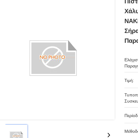
Πιστ
Χάλυ
NAK
Σήρα
Παρ
Ελάχισ
Παραγγ
Τιμή:
Τυποπ
Συσκευ
Περίο
Μέθοδ