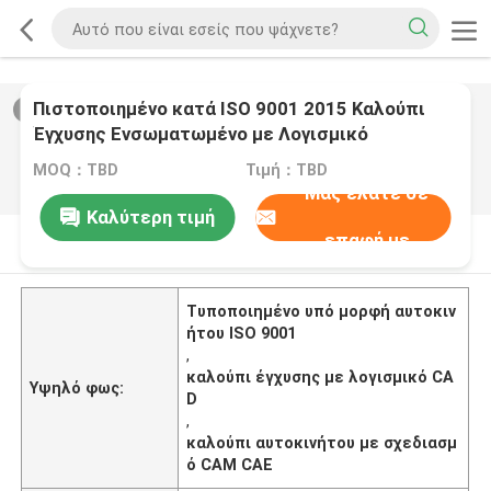
Πιστοποιημένο κατά ISO 9001 2015 Καλούπι
2
/
0
Έγχυσης Ενσωματωμένο με Λογισμικό
Σχεδιασμού CAD CAM CAE Παρέχοντας Συνεπή
MOQ：TBD
Τιμή：TBD
Αποτελέσματα
Μας ελάτε σε
Καλύτερη τιμή
επαφή με
Περιγραφή προϊόντων
Τυποποιημένο υπό μορφή αυτοκιν
ήτου ISO 9001
,
καλούπι έγχυσης με λογισμικό CA
Υψηλό φως:
D
,
καλούπι αυτοκινήτου με σχεδιασμ
ό CAM CAE