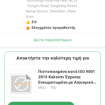
Technology Industrial Park, No.20
SongYu Road, SongGang Street,
Bao'an District, ShenZhen, China.
,Κίνα
5.0
Ελεγχμένος προμηθευτής
Δείτε περισσότερων
Αποκτήστε την καλύτερη τιμή για
Πιστοποιημένο κατά ISO 9001
2015 Καλούπι Έγχυσης
Ενσωματωμένο με Λογισμικό
Σχεδιασμού CAD CAM CAE
MOQ： TBD
Παρέχοντας Συνεπή
Αποτελέσματα